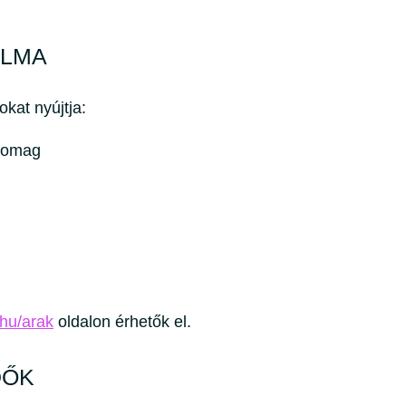
ALMA
kat nyújtja:
csomag
hu/arak
oldalon érhetők el.
DŐK