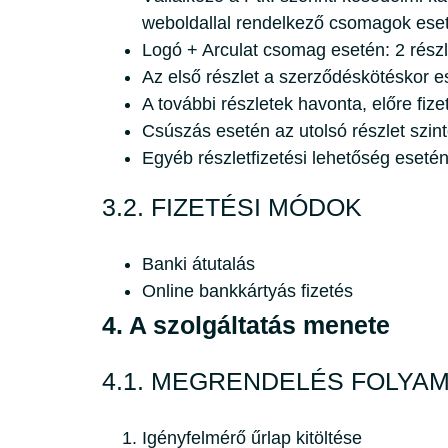
weboldallal rendelkező csomagok eseté
Logó + Arculat csomag esetén: 2 részl
Az első részlet a szerződéskötéskor 
A további részletek havonta, előre fize
Csúszás esetén az utolsó részlet szin
Egyéb részletfizetési lehetőség eseté
3.2. FIZETÉSI MÓDOK
Banki átutalás
Online bankkártyás fizetés
4. A szolgáltatás menete
4.1. MEGRENDELÉS FOLYA
Igényfelmérő űrlap kitöltése