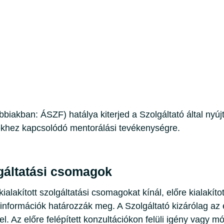
biakban: ÁSZF) hatálya kiterjed a Szolgáltató által nyújt
ekhez kapcsolódó mentorálási tevékenységre.
gáltatási csomagok
alakított szolgáltatási csomagokat kínál, előre kialakíto
tt információk határozzák meg. A Szolgáltató kizárólag a
. Az előre felépített konzultációkon felüli igény vagy mód