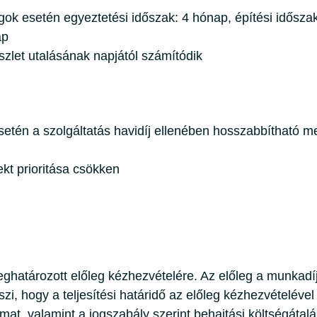
gok esetén egyeztetési időszak: 4 hónap, építési idősza
ap
zlet utalásának napjától számítódik
setén a szolgáltatás havidíj ellenében hosszabbítható m
ekt prioritása csökken
ghatározott előleg kézhezvételére. Az előleg a munkadí
i, hogy a teljesítési határidő az előleg kézhezvételéve
mat, valamint a jogszabály szerint behajtási költségátalá