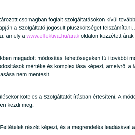
ozott csomagban foglalt szolgáltatásokon kívül tovább
lapján a Szolgáltató jogosult pluszköltséget felszámítan
zi, amely a
www.effektiva.hu/arak
oldalon közzétett árak é
kben megadott módosítási lehetőségeken túli további mód
 módosítások mértéke és komplexitása képezi, amelyről a 
vasása nem mentesít.
ésekor köteles a Szolgáltatót írásban értesíteni. A módo
ően kezdi meg.
 Feltételek részét képezi, és a megrendelés leadásával