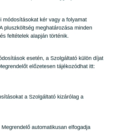
i módosításokat kér vagy a folyamat
i. A pluszköltség meghatározása minden
s feltételek alapján történik.
osítások esetén, a Szolgáltató külön díjat
Megrendelőt előzetesen tájékozódhat itt:
sításokat a Szolgáltató kizárólag a
 a Megrendelő automatikusan elfogadja