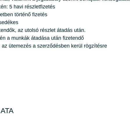
n: 5 havi részletfizetés
etben történő fizetés
esedékes
tendők, az utolsó részlet átadás után.
tén a munkák átadása után fizetendő
n az ütemezés a szerződésben kerül rögzítésre
MATA