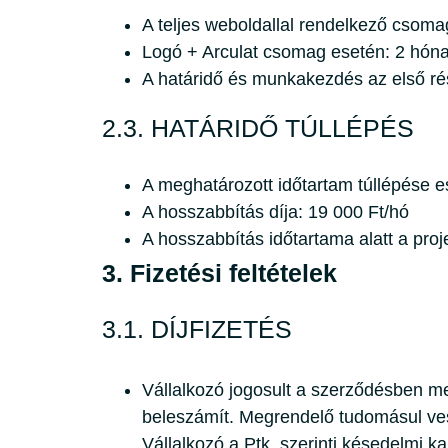
A teljes weboldallal rendelkező csoma
Logó + Arculat csomag esetén: 2 hón
A határidő és munkakezdés az első rés
2.3. HATÁRIDŐ TÚLLÉPÉS
A meghatározott időtartam túllépése e
A hosszabbítás díja: 19 000 Ft/hó
A hosszabbítás időtartama alatt a proj
3. Fizetési feltételek
3.1. DÍJFIZETÉS
Vállalkozó jogosult a szerződésben me
beleszámít. Megrendelő tudomásul vesz
Vállalkozó a Ptk. szerinti késedelmi ka