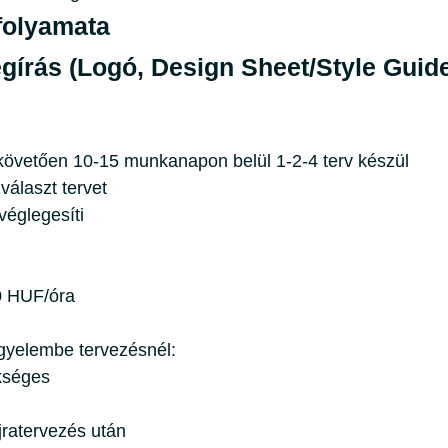
folyamata
egírás (Logó, Design Sheet/Style Guid
követően 10-15 munkanapon belül 1-2-4 terv készül
álaszt tervet
véglegesíti
0 HUF/óra
igyelembe tervezésnél:
ükséges
jratervezés után