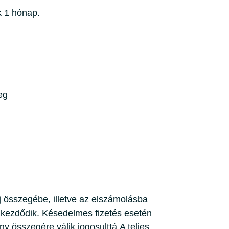
k 1 hónap.
eg
j összegébe, illetve az elszámolásba
l kezdődik. Késedelmes fizetés esetén
ny összegére válik jogosulttá.A teljes