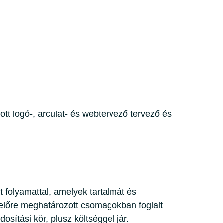
ott logó-, arculat- és webtervező tervező és
tt folyamattal, amelyek tartalmát és
z előre meghatározott csomagokban foglalt
osítási kör, plusz költséggel jár.