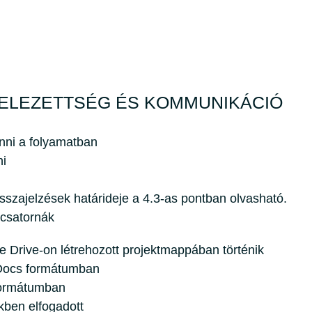
TELEZETTSÉG ÉS KOMMUNIKÁCIÓ
nni a folyamatban
ni
sszajelzések határideje a 4.3-as pontban olvasható.
 csatornák
e Drive-on létrehozott projektmappában történik
Docs formátumban
formátumban
kben elfogadott