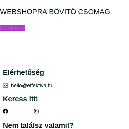
WEBSHOPRA BŐVÍTŐ CSOMAG
Enroll Now
Elérhetőség
hello@effektiva.hu
Keress itt!
Nem találsz valamit?