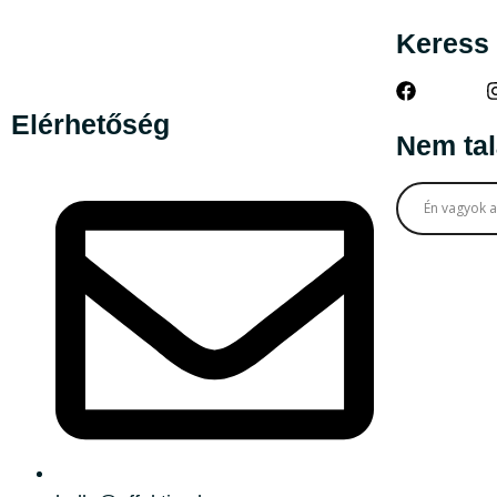
Lecke tartalom
Keress i
Saját képek készítése és haszn
A szöveged írása landingre* (
Elérhetőség
Képgyűjtés* (4 perc)
Nem tal
A szöveged újra átnézése (~30