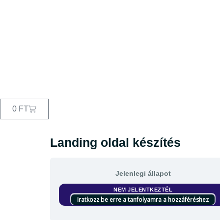
0
FT
Landing oldal készítés
Jelenlegi állapot
NEM JELENTKEZTÉL
Iratkozz be erre a tanfolyamra a hozzáféréshez