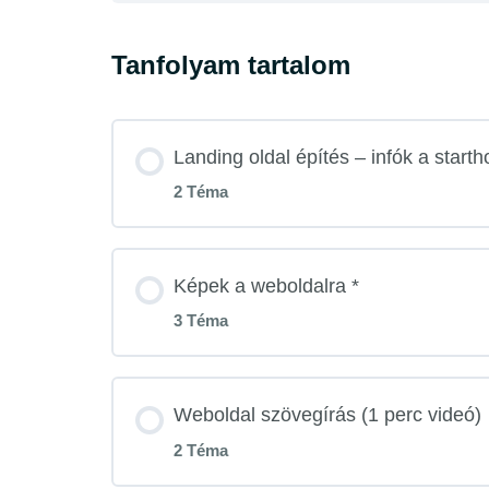
Tanfolyam tartalom
Landing oldal építés – infók a starth
2 Téma
Lecke tartalom
Képek a weboldalra *
3 Téma
Kötelező és nem kötelező tech
Lecke tartalom
Weboldal szövegírás (1 perc videó)
Kampányarculati kérdéssor
2 Téma
Brand és/vagy termék fotózás*