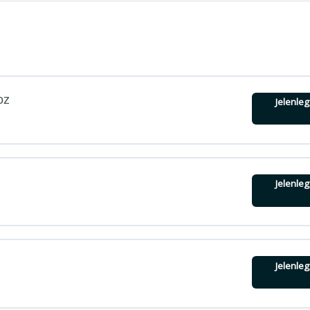
oz
Jelenle
Jelenle
nikai ügyek weboldalhoz (3 perc)
Jelenle
 (3 perc)