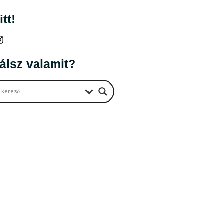
tt!
álata* (5 perc)
olvasás 10 perc + 1 hét munka)
álsz valamit?
 perc)