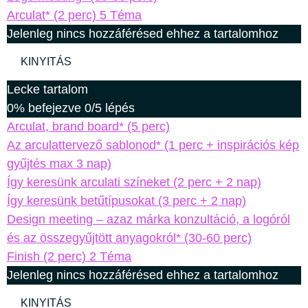
Arculat* (2 perc)
5 Téma
Jelenleg nincs hozzáférésed ehhez a tartalomhoz
KINYITÁS
Lecke tartalom
0% befejezve
0/5 lépés
Arculat, brand board* (5 perc)
Az arculattervező sablonod* (1 perc + inspirációs kép
gyűjtés max 3 nap)
Így keresünk arculati színeket (2 perc + 2 nap)
Így keresünk betűtípusokat (3 perc + 2 nap)
Design meeting – azaz márka konzultáció, a logóról
és az összegyűjtött anyagokról* (30-60 perc)
Finish (2 perc)
2 Téma
Jelenleg nincs hozzáférésed ehhez a tartalomhoz
KINYITÁS