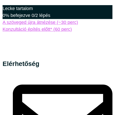
Lecke tartalom
0% befejezve
0/2 lépés
A szöveged újra átnézése (~30 perc)
Konzultáció építés előtt* (60 perc)
Elérhetőség