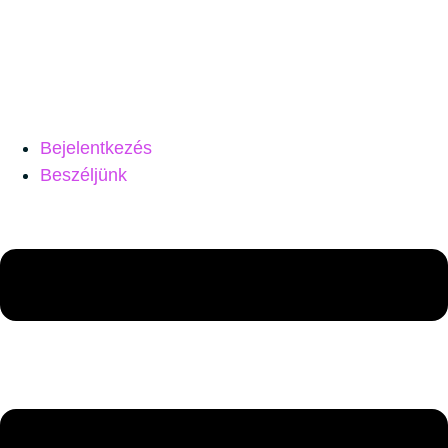
Bejelentkezés
Beszéljünk