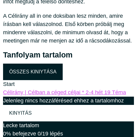
infót megtudj a felelső döntéshez.
A Célirány all in one doksiban lesz minden, amire
írásban kell válaszolnod. Első körben próbálj meg
mindenre válaszolni, de minimum olvasd át, hogy a
meetingen már ne menjen az idő a rácsodákozással.
Tanfolyam tartalom
ÖSSZES KINIYTÁSA
Start
Célirány | Célban a céged céljai * 2-4 hét
19 Téma
Jelenleg nincs hozzáférésed ehhez a tartalomhoz
KINYITÁS
Lecke tartalom
0% befejezve
0/19 lépés