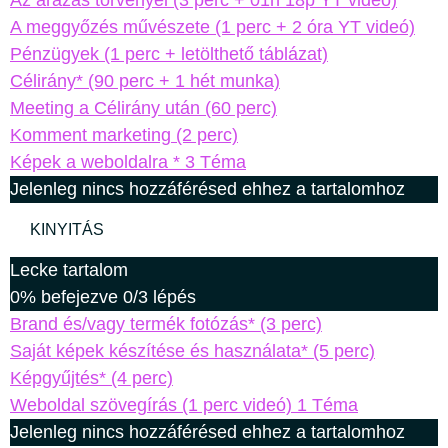
A meggyőzés művészete (1 perc + 2 óra YT videó)
Pénzügyek (1 perc + letölthető táblázat)
Célirány* (90 perc + 1 hét munka)
Meeting a Célirány után (60 perc)
Komment marketing (2 perc)
Képek a weboldalra *
3 Téma
Jelenleg nincs hozzáférésed ehhez a tartalomhoz
KINYITÁS
Lecke tartalom
0% befejezve
0/3 lépés
Brand és/vagy termék fotózás* (3 perc)
Saját képek készítése és használata* (5 perc)
Képgyűjtés* (4 perc)
Weboldal szövegírás (1 perc videó)
1 Téma
Jelenleg nincs hozzáférésed ehhez a tartalomhoz