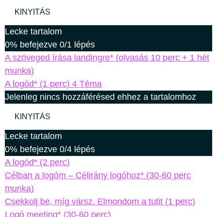
KINYITÁS
Lecke tartalom
0% befejezve
0/1 lépés
A szöveged írása landingre* (olvasás 10 perc + 1 hét
munka)
A logód* (1 perc)
4 Téma
Jelenleg nincs hozzáférésed ehhez a tartalomhoz
KINYITÁS
Lecke tartalom
0% befejezve
0/4 lépés
A logód* (2 perc)
Célban a logóm – Célirány logóhoz* (30-60 perc
munka)
Csekkolj be, míg vársz. Elmondom a tutit (1 perc)
Logó meeting* (30-60 perc)