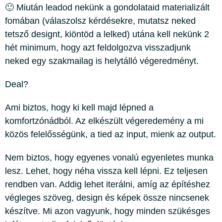
🙂 Miután leadod nekünk a gondolataid materializált
fomában (válaszolsz kérdésekre, mutatsz neked
tetsző designt, kiöntöd a lelked) utána kell nekünk 2
hét minimum, hogy azt feldolgozva visszadjunk
neked egy szakmailag is helytálló végeredményt.
Deal?
Ami biztos, hogy ki kell majd lépned a
komfortzónádból. Az elkészült végeredemény a mi
közös felelősségünk, a tied az input, mienk az output.
Nem biztos, hogy egyenes vonalú egyenletes munka
lesz. Lehet, hogy néha vissza kell lépni. Ez teljesen
rendben van. Addig lehet iterálni, amíg az építéshez
végleges szöveg, design és képek össze nincsenek
készítve. Mi azon vagyunk, hogy minden szükésges