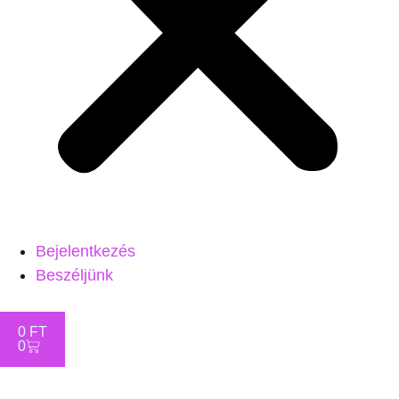
Bejelentkezés
Beszéljünk
0
FT
0