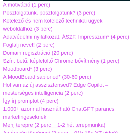
A motiváció (1 perc)
Posztolgatunk, posztolgatunk? (3 perc)
Kötelező és nem kötelező technikai ügyek
weboldalhoz (3 perc)
Adatvédelmi nyilatkozat, ÁSZF, Impresszum* (4 perc)
Foglalj nevet! (2 perc)
Domain regisztráció (20 perc)
Szín, betű, képletöltő Chrome bővítmény (1 perc)
Moodboard* (3 perc)
A MoodBoard sablonod* (30-60 perc)
Hol van az új asszisztensed? Edge Copilot –
mesterséges intelligencia (2 perc)
Így írj promptot (4 perc)
1.000+ azonnal használható ChatGPT parancs
marketingeseknek
Menj terepre (2 perc + 1-2 hét terepmunka)
Az árazás törvényei (3 perc + 01h 18p YT videó)