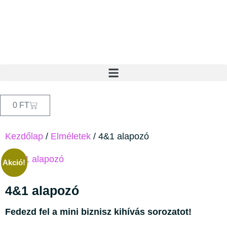
0
FT
Kezdőlap
/
Elméletek
/ 4&1 alapozó
Akció!
4&1 alapozó
Fedezd fel a mini biznisz kihívás sorozatot!