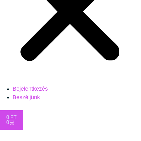
Bejelentkezés
Beszéljünk
0
FT
0