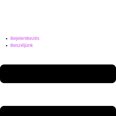
Bejelentkezés
Beszéljünk