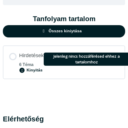
Tanfolyam tartalom
Összes kiniytása
Hirdetések
Jelenleg nincs hozzáférésed ehhez a
tartalomhoz
6 Téma
Kinyitás
Lecke tartalom
0% BEFEJEZVE
0/6 lépés
Elérhetőség
A konkurensek hirdetései