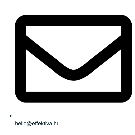
Hirdetéskezelés a gyakorlatban – Szimjon
Timi videója
Hirdetésszöveg típusok
Kampány és hirdetésszöveg
Szöveg az ingyentől a vásárlásig
Hányszor kattintanak a linkedre
hello@effektiva.hu