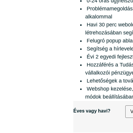
0-24 órás ügyfélszo
Problémamegoldás, h
alkalommal
Havi 30 perc webold
létrehozásában segí
Felugró popup abla
Segítség a hírlevel
Évi 2 egyedi fejles
Hozzáférés a Tudás
vállalkozói pénzügy
Lehetőségek a tovább
Webshop kezelése, s
módok beállításába
Éves vagy havi?