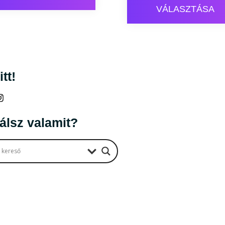
VÁLASZTÁSA
tt!
álsz valamit?