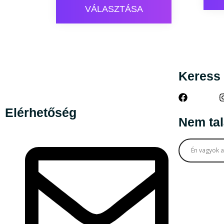
VÁLASZTÁSA
Keress i
Elérhetőség
Nem tal