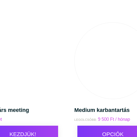
árs meeting
Medium karbantartás
ét
9 500
Ft
/ hónap
LEGOLCSÓBB:
KEZDJÜK!
OPCIÓK