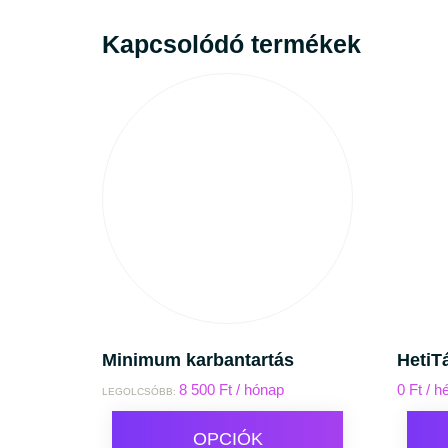
Kapcsolódó termékek
Minimum karbantartás
HetiT
8 500
Ft
/ hónap
0
Ft
/ h
LEGOLCSÓBB:
OPCIÓK