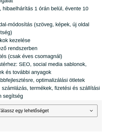
lgálat
ibaelhárítás 1 órán belül, évente 10
al-módosítás (szöveg, képek, új oldal
tség)
kok kezelése
ező rendszerben
ztés (csak éves csomagnál)
térhez: SEO, social media sablonok,
ek és további anyagok
fejlesztésre, optimalizálási ötletek
zámlázás, termékek, fizetési és szállítási
n segítség