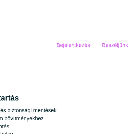
Bejelentkezés
Beszéljünk
artás
 és biztonsági mentések
m bővítményekhez
ntés