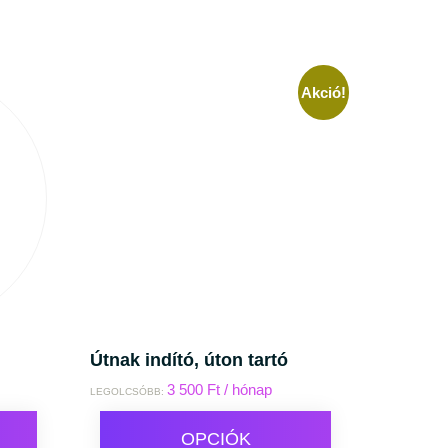
Akció!
Útnak indító, úton tartó
3 500
Ft
/ hónap
LEGOLCSÓBB:
OPCIÓK