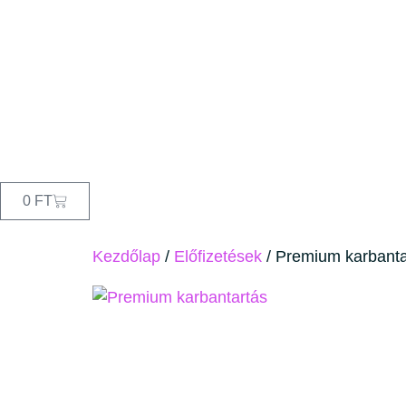
0
FT
Kezdőlap
/
Előfizetések
/ Premium karbanta