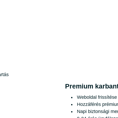
rtás
Premium karbant
Weboldal frissítése
Hozzáférés prémiu
Napi biztonsági me