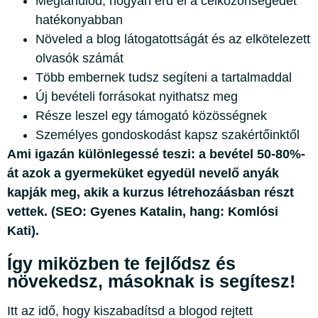
Megtanulod, hogyan érd el a célközönségedet
hatékonyabban
Növeled a blog látogatottságát és az elkötelezett
olvasók számát
Több embernek tudsz segíteni a tartalmaddal
Új bevételi forrásokat nyithatsz meg
Része leszel egy támogató közösségnek
Személyes gondoskodást kapsz szakértőinktől
Ami igazán különlegessé teszi: a bevétel 50-80%-
át azok a gyermeküket egyedül nevelő anyák
kapják meg, akik a kurzus létrehozáásban részt
vettek. (SEO: Gyenes Katalin, hang: Komlósi
Kati).
Így miközben te fejlődsz és
növekedsz, másoknak is segítesz!
Itt az idő, hogy kiszabadítsd a blogod rejtett