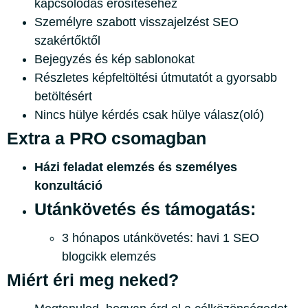
kapcsolódás erősítéséhez
Személyre szabott visszajelzést SEO
szakértőktől
Bejegyzés és kép sablonokat
Részletes képfeltöltési útmutatót a gyorsabb
betöltésért
Nincs hülye kérdés csak hülye válasz(oló)
Extra a PRO csomagban
Házi feladat elemzés és személyes
konzultáció
Utánkövetés és támogatás:
3 hónapos utánkövetés: havi 1 SEO
blogcikk elemzés
Miért éri meg neked?