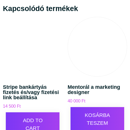
Kapcsolódó termékek
Stripe bankártyás
Mentorál a marketing
fizetés és/vagy fizetési
designer
link beállítása
40 000
Ft
14 500
Ft
KOSÁRBA
ADD TO
TESZEM
CART