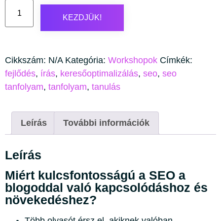
KEZDJÜK!
Cikkszám:
N/A
Kategória:
Workshopok
Címkék:
fejlődés
,
írás
,
keresőoptimalizálás
,
seo
,
seo
tanfolyam
,
tanfolyam
,
tanulás
Leírás
További információk
Leírás
Miért kulcsfontosságú a SEO a
blogoddal való kapcsolódáshoz és
növekedéshez?
Több olvasót érsz el, akiknek valóban