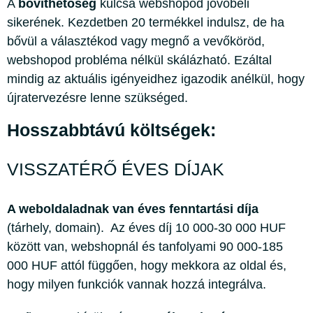
A
bővíthetőség
kulcsa webshopod jövőbeli
sikerének. Kezdetben 20 termékkel indulsz, de ha
bővül a választékod vagy megnő a vevőköröd,
webshopod probléma nélkül skálázható. Ezáltal
mindig az aktuális igényeidhez igazodik anélkül, hogy
újratervezésre lenne szükséged.
Hosszabbtávú költségek:
VISSZATÉRŐ ÉVES DÍJAK
A weboldaladnak van éves fenntartási díja
(tárhely, domain). Az éves díj 10 000-30 000 HUF
között van, webshopnál és tanfolyami 90 000-185
000 HUF attól függően, hogy mekkora az oldal és,
hogy milyen funkciók vannak hozzá integrálva.