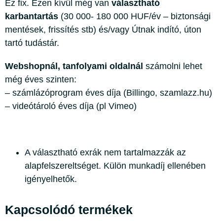
Ez fix. Ezen kívül még van
választható
karbantartás
(30 000- 180 000 HUF/év – biztonsági
mentések, frissítés stb) és/vagy Útnak indító, úton
tartó tudástár.
Webshopnál, tanfolyami oldalnál
számolni lehet
még éves szinten:
– számlázóprogram éves díja (Billingo, szamlazz.hu)
– videótároló éves díja (pl Vimeo)
A választható exrák nem tartalmazzák az
alapfelszereltséget. Külön munkadíj ellenében
igényelhetők.
Kapcsolódó termékek