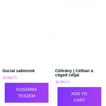
Social sablonok
Célirány | Célban a
céged céljai
18 000
Ft
36 000
Ft
KOSÁRBA
ADD TO
TESZEM
CART