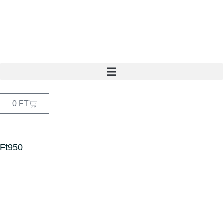
0
FT
Ft950