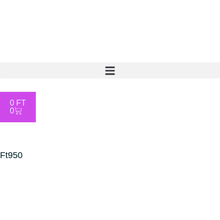
0
FT
0
Ft950