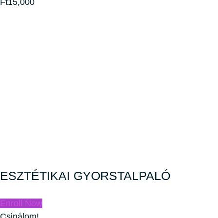
Ft15,000
ESZTÉTIKAI GYORSTALPALÓ
Enroll Now
Csinálom!