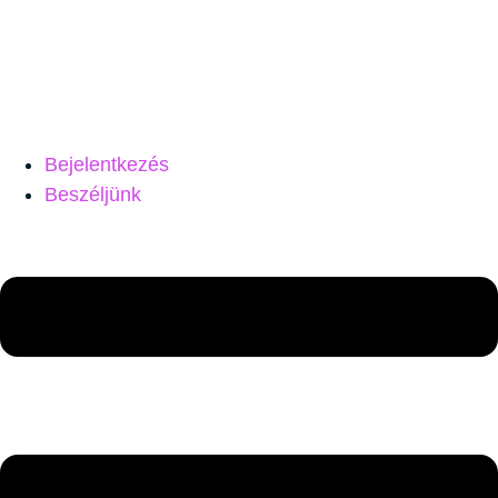
Bejelentkezés
Beszéljünk