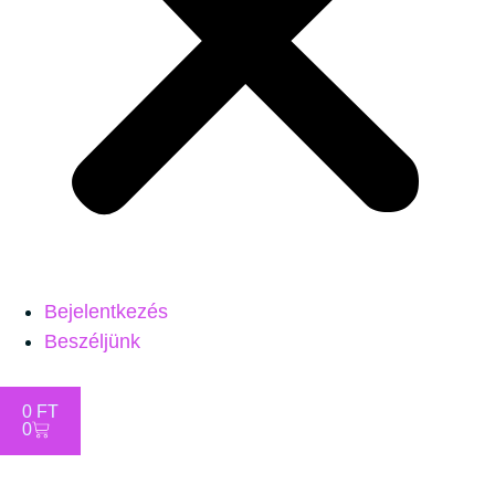
Bejelentkezés
Beszéljünk
0
FT
0