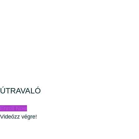
ÚTRAVALÓ
Enroll Now
Videózz végre!