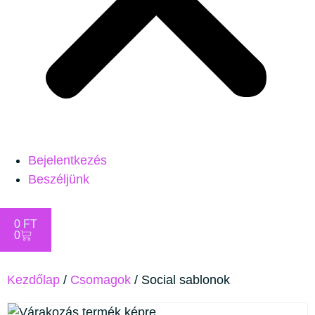
Bejelentkezés
Beszéljünk
0
FT
0
Kezdőlap
/
Csomagok
/ Social sablonok