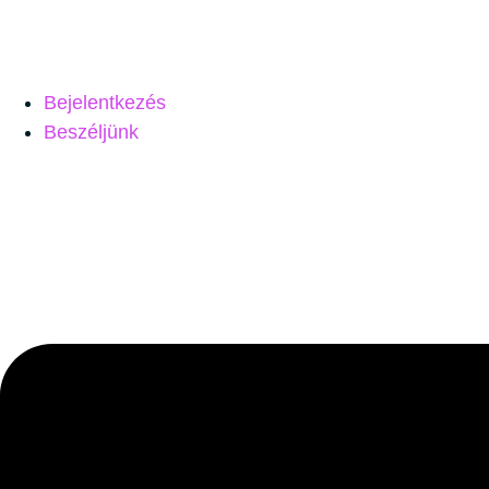
Bejelentkezés
Beszéljünk