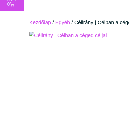
0
Kezdőlap
/
Egyéb
/ Célirány | Célban a cége