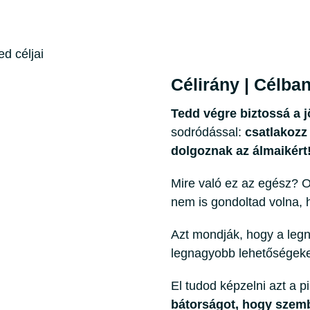
d céljai
Célirány | Célban
Tedd végre biztossá a 
sodródással:
csatlakozz
dolgoznak az álmaikért
Mire való ez az egész? Ol
nem is gondoltad volna, 
Azt mondják, hogy a legn
legnagyobb lehetőségeket
El tudod képzelni azt a p
bátorságot, hogy szemb