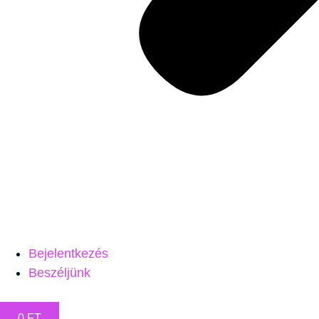
Bejelentkezés
Beszéljünk
0
FT