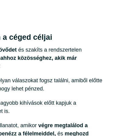
 a céged céljai
jövődet
és szakíts a rendszertelen
 ahhoz közösséghez, akik már
!
yan válaszokat fogsz találni, amiből előtte
hogy lehet pénzed.
agyobb kihívások előtt kapjuk a
 is.
illanatot, amikor
végre megtalálod a
enézz a félelmeiddel,
és
meghozd